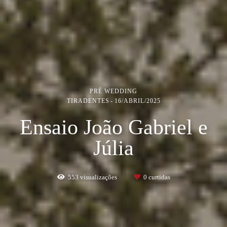
PRÉ WEDDING
TIRADENTES
16/ABRIL/2025
Ensaio João Gabriel e
Júlia
553
visualizações
0
curtidas