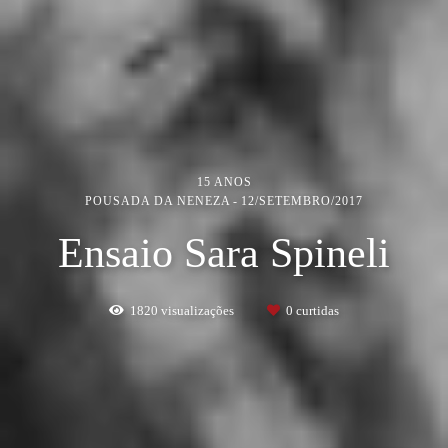
15 ANOS
POUSADA DA NENEZA
12/SETEMBRO/2017
Ensaio Sara Spineli
1820
visualizações
0
curtidas