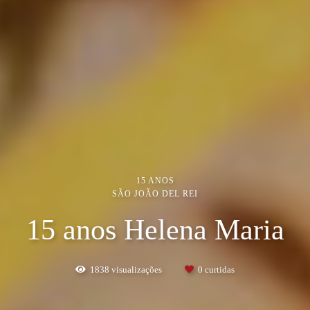
15 ANOS
SÃO JOÃO DEL REI
15 anos Helena Maria
1838
visualizações
0
curtidas