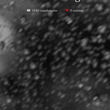
1944
visualizações
0
curtidas