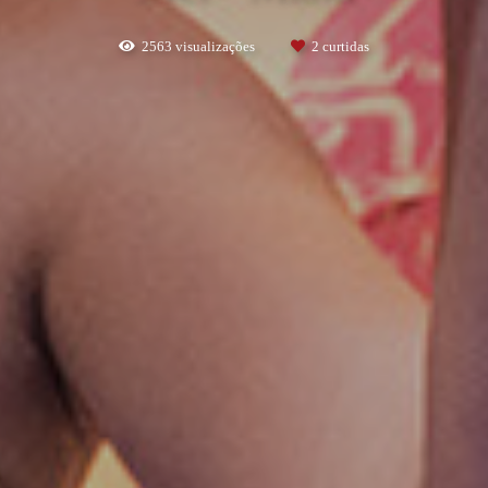
2563
visualizações
2
curtidas