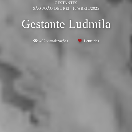
GESTANTES
SÃO JOÃO DEL REI
16/ABRIL/2025
Gestante Ludmila
492
visualizações
1
curtidas