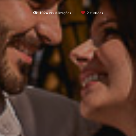
1924
visualizações
2
curtidas