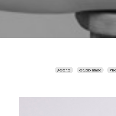
gestante
estudio marie
vir