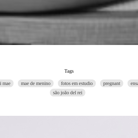
Tags
ei mae
mae de menino
fotos em estudio
pregnant
ens
são joão del rei