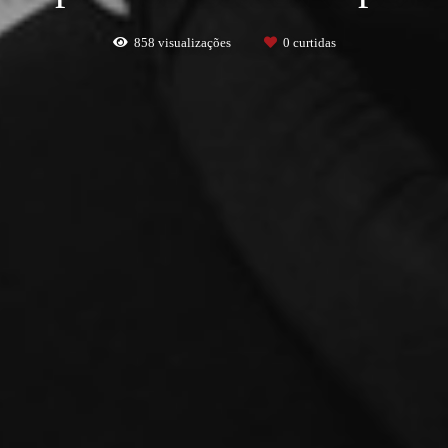
858
visualizações
0
curtidas