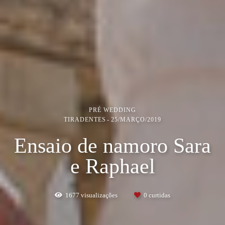
PRÉ WEDDING
TIRADENTES
25/MARÇO/2019
Ensaio de namoro Sara
e Raphael
1677
visualizações
0
curtidas