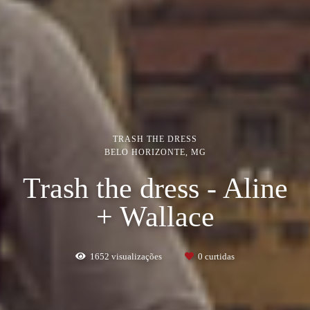
TRASH THE DRESS
BELO HORIZONTE, MG
Trash the dress - Aline
+ Wallace
1652
visualizações
0
curtidas